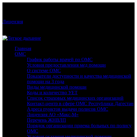
Режим работы: Пн-Сб: 9:00-19:00; Вс: 09:00-18:00
Стоматологическая клиника «Легкое дыхание» Лицензия:
№ЛО-05-01-001826
Лицензия
РД, Махачкала, пр-т Гамидова, 50, 1 этаж
+7 928 2 381 381
Главная
ОМС
График работы врачей по ОМС
Условия предоставления мед помощи
О системе ОМС
Показатели доступности и качества медицинской
помощи на 3 года
Виды медицинской помощи
Коды и количество УЕТ
Список страховых медицинских организаций
Контакт-центр в сфере ОМС Республики Дагестан
Адреса пунктов выдачи полисов ОМС
Лицензия АО «Макс-М»
Перечень ЖНВЛП
Порядок организации приема больных по полису
ОМС
Условия оказания медицинской помощи