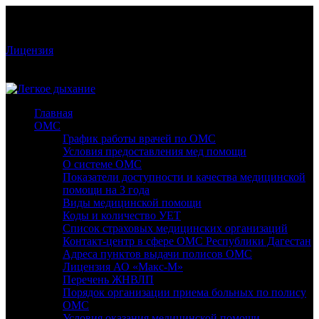
Режим работы: Пн-Сб: 9:00-19:00; Вс: 09:00-18:00
Стоматологическая клиника «Легкое дыхание» Лицензия:
№ЛО-05-01-001826
Лицензия
РД, Махачкала, пр-т Гамидова, 50, 1 этаж
+7 928 2 381 381
Главная
ОМС
График работы врачей по ОМС
Условия предоставления мед помощи
О системе ОМС
Показатели доступности и качества медицинской
помощи на 3 года
Виды медицинской помощи
Коды и количество УЕТ
Список страховых медицинских организаций
Контакт-центр в сфере ОМС Республики Дагестан
Адреса пунктов выдачи полисов ОМС
Лицензия АО «Макс-М»
Перечень ЖНВЛП
Порядок организации приема больных по полису
ОМС
Условия оказания медицинской помощи