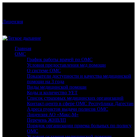
Режим работы: Пн-Сб: 9:00-19:00; Вс: 09:00-18:00
Стоматологическая клиника «Легкое дыхание» Лицензия:
№ЛО-05-01-001826
Лицензия
РД, Махачкала, пр-т Гамидова, 50, 1 этаж
+7 928 2 381 381
Главная
ОМС
График работы врачей по ОМС
Условия предоставления мед помощи
О системе ОМС
Показатели доступности и качества медицинской
помощи на 3 года
Виды медицинской помощи
Коды и количество УЕТ
Список страховых медицинских организаций
Контакт-центр в сфере ОМС Республики Дагестан
Адреса пунктов выдачи полисов ОМС
Лицензия АО «Макс-М»
Перечень ЖНВЛП
Порядок организации приема больных по полису
ОМС
Условия оказания медицинской помощи