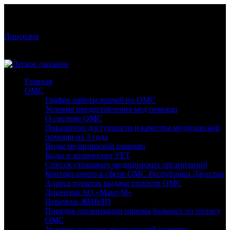
Режим работы: Пн-Сб: 9:00-19:00; Вс: 09:00-18:00
Стоматологическая клиника «Легкое дыхание» Лицензия:
№ЛО-05-01-001826
Лицензия
РД, Махачкала, пр-т Гамидова, 50, 1 этаж
+7 928 2 381 381
Главная
ОМС
График работы врачей по ОМС
Условия предоставления мед помощи
О системе ОМС
Показатели доступности и качества медицинской
помощи на 3 года
Виды медицинской помощи
Коды и количество УЕТ
Список страховых медицинских организаций
Контакт-центр в сфере ОМС Республики Дагестан
Адреса пунктов выдачи полисов ОМС
Лицензия АО «Макс-М»
Перечень ЖНВЛП
Порядок организации приема больных по полису
ОМС
Условия оказания медицинской помощи